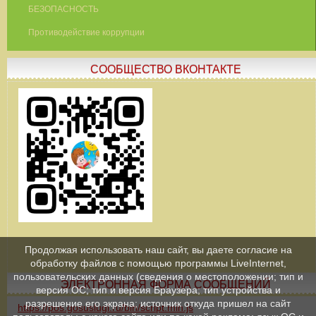
БЕЗОПАСНОСТЬ
Противодействие коррупции
СООБЩЕСТВО ВКОНТАКТЕ
Продолжая использовать наш сайт, вы даете согласие на
обработку файлов с помощью программы LiveInternet,
пользовательских данных (сведения о местоположении; тип и
ЭЛЕКТРОННАЯ ФОРМА СООБЩЕНИЙ
версия ОС; тип и версия Браузера; тип устройства и
разрешение его экрана; источник откуда пришел на сайт
https://pos.gosuslugi.ru/bin/script.min.js