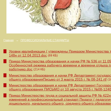
Главная
→
ПРОФЕССИОНАЛЬНЫЕ СТАНДАРТЫ
Уровни квалификации ( утверждены Приказом Министерства 
148н от 12.04.2013.doc
(69 КБ)
Приказ Министерства образования и науки РФ № 536 от 11.0
Особенностей режима рабочего времени и времени отдыха п
работнико.doc
(214 КБ)
Министерство образования и науки РФ Департамент государс
общего образованияПисьмо от 3 марта 2015 г. № 08-241.rtf
(1
Министерство образования и науки РФ Департамент Государ
общего образования ПИСЬМО от 10 августа 2015 г. №08-1240.
Приказ Министерство труда и социальной защиты РФ № 422н 
изменений в профессиональный стандарт Педагог ( педагоги
дошкольного, начального общего, среднего общего образова