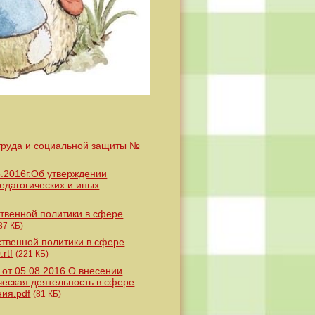
труда и социальной защиты №
5.2016г.Об утверждении
едагогических и иных
твенной политики в сфере
87 КБ)
ственной политики в сфере
rtf
(221 КБ)
от 05.08.2016 О внесении
ческая деятельность в сфере
ния.pdf
(81 КБ)