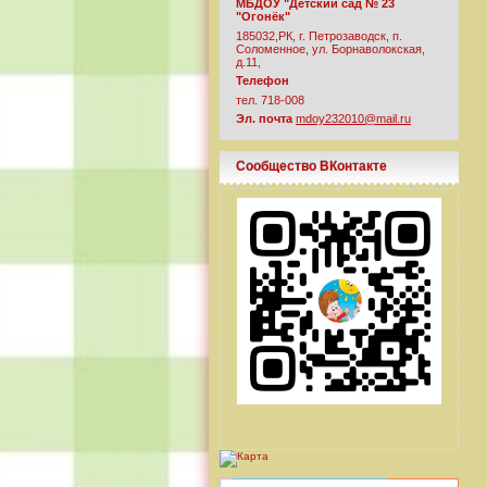
МБДОУ "Детский сад № 23
"Огонёк"
185032,РК, г. Петрозаводск, п.
Соломенное, ул. Борнаволокская,
д.11,
Телефон
тел. 718-008
Эл. почта
mdoy232010@mail.ru
Сообщество ВКонтакте